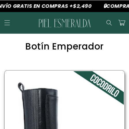
Ir
NVÍO GRATIS EN COMPRAS +$2,490
🔒COMPRA
directamente
al contenido
Carrit
C
Botín Emperador
o
l
e
c
c
i
ó