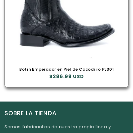
n
:
Botín Emperador en Piel de Cocodrilo PL301
Precio
$286.99 USD
habitual
SOBRE LA TIENDA
Somos fabricantes de nuestra propia línea y