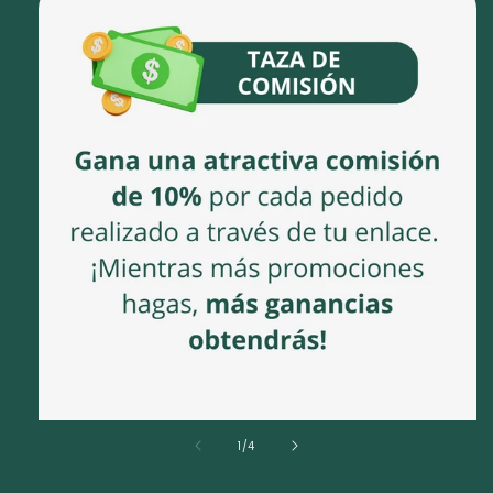
de
1
/
4