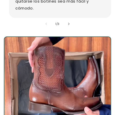
quitarse los botines sea más fácil y
cómodo.
de
1
/
3