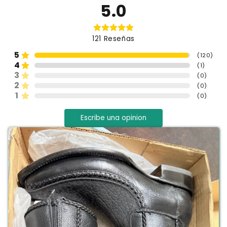
5.0
121
Reseñas
5
(
120
)
4
(
1
)
3
(
0
)
2
(
0
)
1
(
0
)
Escribe una opinion