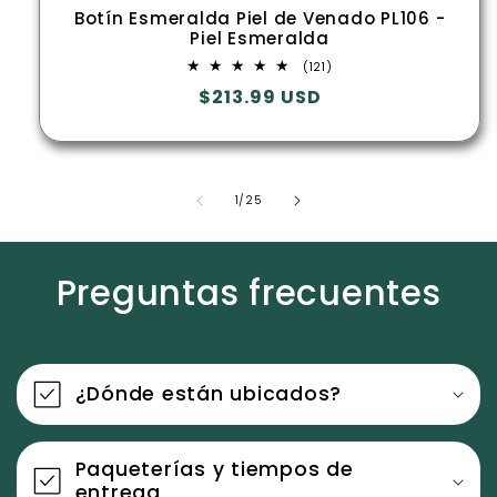
Botín Esmeralda Piel de Venado PL106 -
Piel Esmeralda
121
(121)
reseñas
Precio
$213.99 USD
totales
habitual
de
1
/
25
Preguntas frecuentes
¿Dónde están ubicados?
Paqueterías y tiempos de
entrega