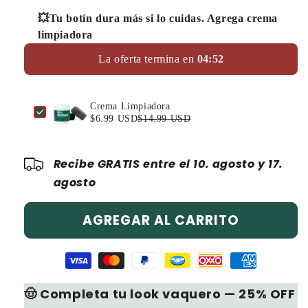
💥Tu botín dura más si lo cuidas. Agrega crema
limpiadora
La oferta termina en
0
4
:
4
8
Use the Previous and Next buttons to navigate through produ
Crema Limpiadora
$6.99 USD
$14.99 USD
Recibe GRATIS entre el 10. agosto y 17.
agosto
AGREGAR AL CARRITO
🤠 Completa tu look vaquero — 25% OFF