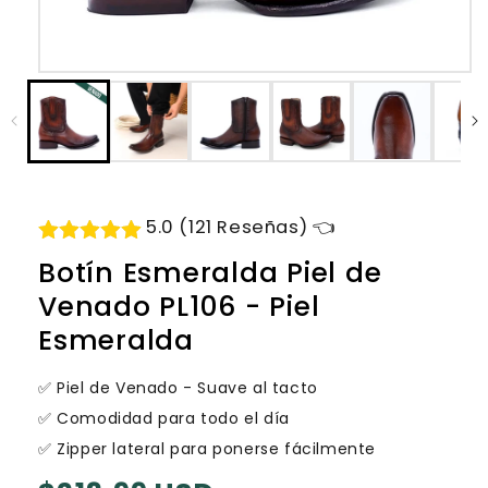
Abrir
elemento
multimedia
1
en
una
ventana
modal
5.0 (121 Reseñas) 👈
Botín Esmeralda Piel de
Venado PL106 - Piel
Esmeralda
✅ Piel de Venado - Suave al tacto
✅ Comodidad para todo el día
✅ Zipper lateral para ponerse fácilmente