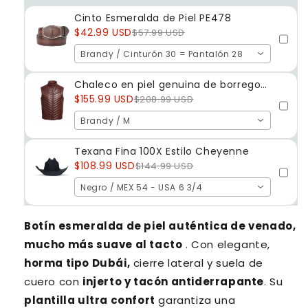
Cinto Esmeralda de Piel PE478
$42.99 USD
$57.99 USD
Brandy / Cinturón 30 = Pantalón 28
Chaleco en piel genuina de borrego
PE903
$155.99 USD
$208.99 USD
Brandy / M
Texana Fina 100X Estilo Cheyenne
$108.99 USD
$144.99 USD
Negro / MEX 54 - USA 6 3/4
Botín esmeralda de
piel auténtica de venado
,
mucho
más suave
al tacto
. Con elegante,
horma tipo Dubái,
cierre lateral y suela de
cuero con
injerto y tacón antiderrapante
. Su
plantilla ultra confort
garantiza una