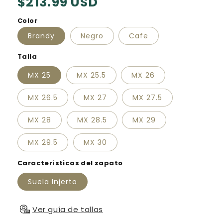
Precio
$213.99 USD
habitual
Color
Brandy
Negro
Cafe
Talla
MX 25
MX 25.5
MX 26
MX 26.5
MX 27
MX 27.5
MX 28
MX 28.5
MX 29
MX 29.5
MX 30
Características del zapato
Suela Injerto
Ver guía de tallas