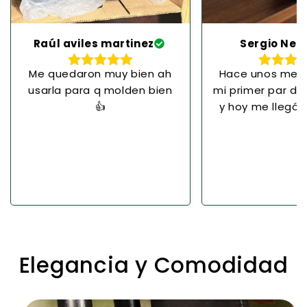
Raúl aviles martinez
Sergio Neg
Me quedaron muy bien ah
Hace unos mes
usarla para q molden bien
mi primer par de
👍
y hoy me llegó 
par hasta Chihu
en color negro. 
muy cómodos y
Pienso y por un 
Gracias por la
personali
Elegancia y Comodidad