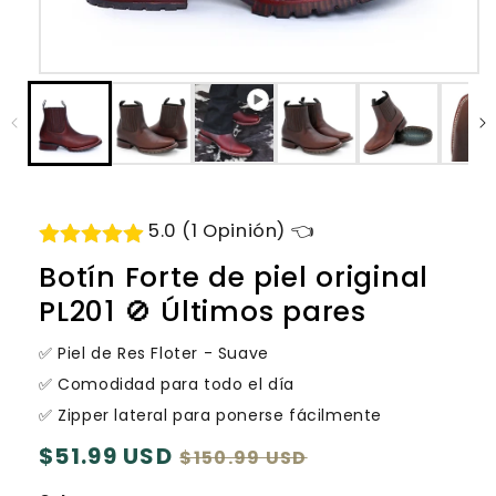
Abrir
elemento
multimedia
1
en
una
ventana
modal
5.0 (1 Opinión) 👈
Botín Forte de piel original
PL201 🚫 Últimos pares
✅ Piel de Res Floter - Suave
✅ Comodidad para todo el día
✅ Zipper lateral para ponerse fácilmente
Precio
$51.99 USD
Precio
$150.99 USD
habitual
de