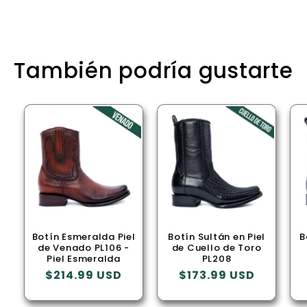
También podría gustarte
Botín Esmeralda Piel
Botín Sultán en Piel
B
de Venado PL106 -
de Cuello de Toro
Piel Esmeralda
PL208
Precio
$214.99 USD
Precio
$173.99 USD
habitual
habitual