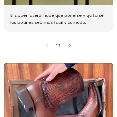
El zipper lateral hace que ponerse y quitarse
los botines sea más fácil y cómodo.
de
1
/
3